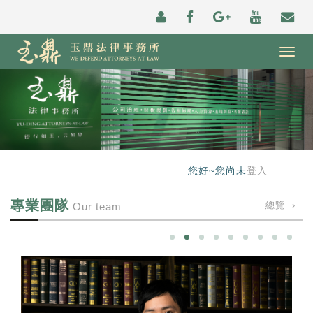
Togg
navig
您好~您尚未
登入
專業團隊
總覽 ›
Our team