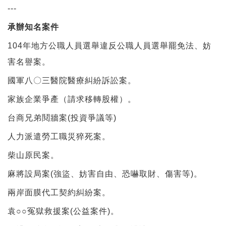
---
承辦知名案件
104年地方公職人員選舉違反公職人員選舉罷免法、妨
害名譽案。
國軍八〇三醫院醫療糾紛訴訟案。
家族企業爭產（請求移轉股權）。
台商兄弟鬩牆案(投資爭議等)
人力派遣勞工職災猝死案。
柴山原民案。
麻將設局案(強盜、妨害自由、恐嚇取財、傷害等)。
兩岸面膜代工契約糾紛案。
袁○○冤獄救援案(公益案件)。