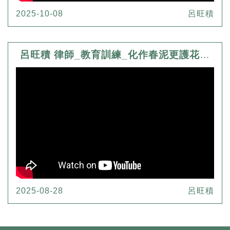
2025-10-08
呂旺積
呂旺積 律師_教育訓練_化作春泥更護花-淺談繼承
2025-08-28
呂旺積