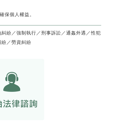
確保個人權益。
地糾紛／強制執行／刑事訴訟／通姦外遇／性犯
糾紛／勞資糾紛