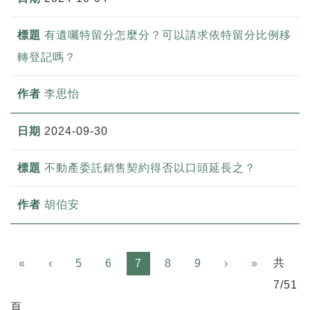
有遺囑特留分怎麼分？可以請求依特留分比例移
轉登記嗎？
李思怡
2024-09-30
不動產委託銷售契約得否以口頭延長之？
胡伯安
Previous
Next
共
«
‹
5
6
7
8
9
›
»
7/51
頁