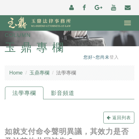
Togg
navig
COLUMN
玉鼎專欄
您好~您尚未
登入
Home
玉鼎專欄
法學專欄
法學專欄
影音頻道
返回列表
如就支付命令聲明異議，其效力是否