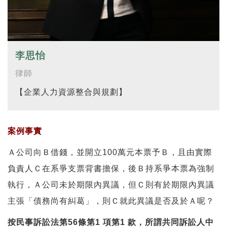
李思怡
律師
【企業人力資源整合與規劃】
案例事實
Ａ公司向Ｂ借錢，並開立100萬元本票予Ｂ，且由實際
負責人Ｃ在系爭支票背書擔保，後Ｂ持系爭本票為強制
執行，Ａ公司未於期限內異議，但Ｃ則有於期限內異議
主張「債務尚有糾葛」，則Ｃ就此異議是否及於Ａ呢？
按民事訴訟法第56條第1 項第1 款，所謂共同訴訟人中