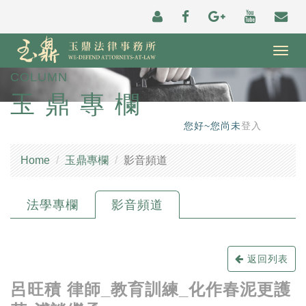
Togg
navig
COLUMN
玉鼎專欄
您好~您尚未
登入
Home
玉鼎專欄
影音頻道
法學專欄
影音頻道
返回列表
呂旺積 律師_教育訓練_化作春泥更護