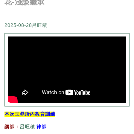
花-淺談繼承
2025-08-28
呂旺積
本次玉鼎所內教育訓練
講師：
呂旺積
律師