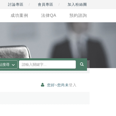
討論專區
會員專區
加入粉絲團
成功案例
法律QA
預約諮詢
您好~您尚未
登入