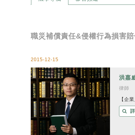
職災補償責任&侵權行為損害賠
2015-12-15
洪嘉
律師
【企業
詳