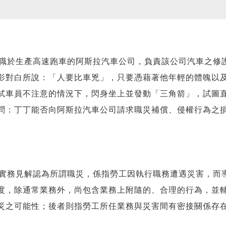
職於生產高速跑車的阿斯拉汽車公司，負責該公司汽車之修
影對白所說：「人要比車兇」，只要憑藉著他年輕的體魄以
試車員不注意的情況下，閃身坐上並發動「三角箭」，試圖
問：丁丁能否向阿斯拉汽車公司請求職災補償、侵權行為之
實務見解認為所謂職災，係指勞工因執行職務遭遇災害，而
度，除通常業務外，尚包含業務上附隨的、合理的行為，並
災之可能性；後者則指勞工所任業務與災害間有密接關係存