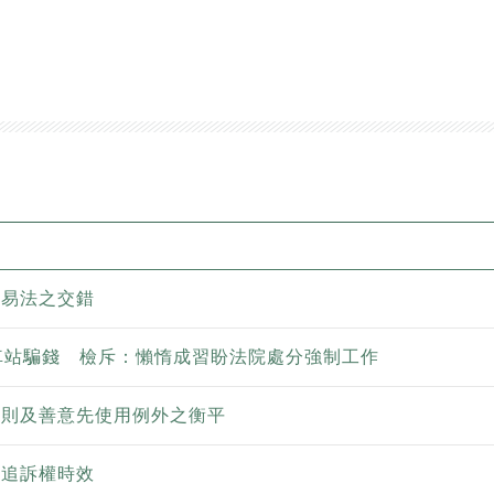
交易法之交錯
車站騙錢 檢斥：懶惰成習盼法院處分強制工作
原則及善意先使用例外之衡平
法追訴權時效