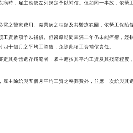
疾病時，雇主應依左列規定予以補償。但如同一事故，依勞
必需之醫療費用。職業病之種類及其醫療範圍，依勞工保險
領工資數額予以補償。但醫療期間屆滿二年仍未能痊癒，經
付四十個月之平均工資後，免除此項工資補償責任。
審定其身體遺存殘廢者，雇主應按其平均工資及其殘廢程度
，雇主除給與五個月平均工資之喪葬費外，並應一次給與其