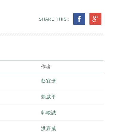
SHARE THIS :
作者
蔡宜珊
賴威平
郭峻誠
洪嘉威