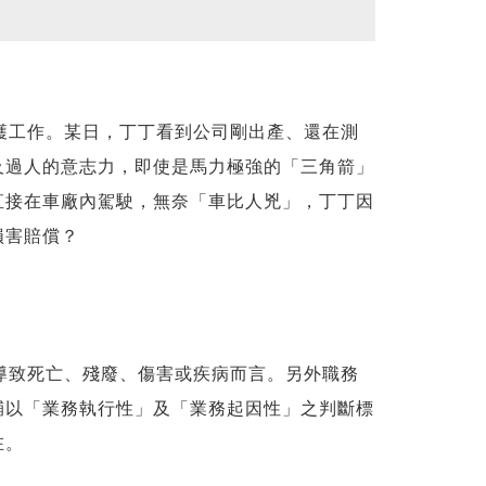
護工作。某日，丁丁看到公司剛出產、還在測
及過人的意志力，即使是馬力極強的「三角箭」
直接在車廠內駕駛，無奈「車比人兇」，丁丁因
損害賠償？
導致死亡、殘廢、傷害或疾病而言。另外職務
輔以「業務執行性」及「業務起因性」之判斷標
在。