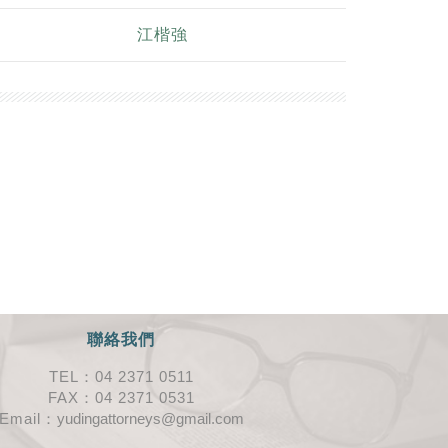
江楷強
聯絡我們
TEL：04 2371 0511
FAX：04 2371 0531
Email：
yudingattorneys@gmail.com