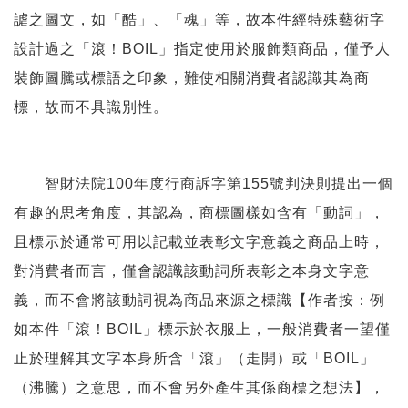
謔之圖文，如「酷」、「魂」等，故本件經特殊藝術字
設計過之「滾！BOIL」指定使用於服飾類商品，僅予人
裝飾圖騰或標語之印象，難使相關消費者認識其為商
標，故而不具識別性。
智財法院100年度行商訴字第155號判決則提出一個
有趣的思考角度，其認為，商標圖樣如含有「動詞」，
且標示於通常可用以記載並表彰文字意義之商品上時，
對消費者而言，僅會認識該動詞所表彰之本身文字意
義，而不會將該動詞視為商品來源之標識【作者按：例
如本件「滾！BOIL­­­­」標示於衣服上，一般消費者一望僅
止於理解其文字本身所含「滾」（走開）或「BOIL」
（沸騰）之意思，而不會另外產生其係商標之想法】，