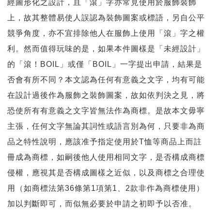
經圖形化之設計，且「滾」字亦常見使用於服飾裝飾
上，故其整體易使人誤認為裝飾圖案或標語，另自公平
競爭角度，亦不宜排除他人在服飾上使用「滾」字之權
利。然而值得玩味的是，如果本件圖樣是「未經設計」
的「滾！BOIL」或僅「BOIL」一字提出申請，結果是
否會有所不同？本文認為任何有意義之文字，均有可能
在設計過後作為服飾之裝飾圖案，故如依判決之見，將
恐使所有有意義之文字皆無法作為商標。是故本文毋寧
主張，任何文字無論其詞性或語言別為何，只要非為商
品之特性說明，應該准予指定使用於T恤等商品上而註
冊成為商標，如嗣後他人使用相同文字，是否構成商標
侵權，應視其是否構成圖樣之近似，以及商標之合理使
用（如商標法第36條第1項第1、2款非作為商標使用）
加以判斷即可，而似無必要於申請之初即予以否准。