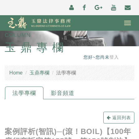
Togg
navig
COLUMN
玉鼎專欄
您好~您尚未
登入
Home
玉鼎專欄
法學專欄
法學專欄
影音頻道
返回列表
案例評析(智訊)─(滾！BOIL)【100年