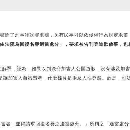
名譽除了刑事誹謗罪處罰，另有民事可以依侵權行為規定求償
段「由法院為回復名譽適當處分」，要求被告刊登道歉啟事，也
性解釋，認為：如果以判決命加害人公開道歉，沒有涉及加
是讓加害人自我羞辱，什麼樣算是損及人性尊嚴。於是，司
侵害者，並得請求回復名譽之適當處分。」所稱之「適當處分