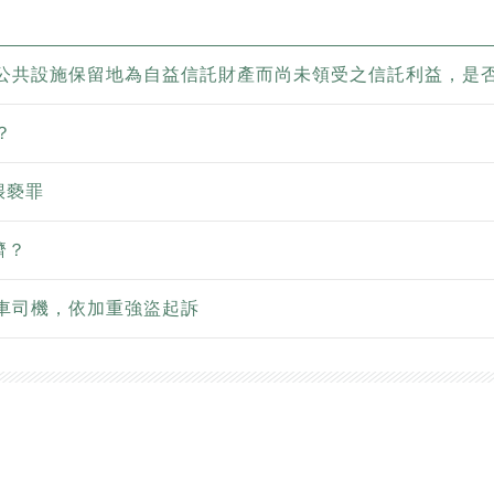
公共設施保留地為自益信託財產而尚未領受之信託利益，是
？
猥褻罪
濟？
車司機，依加重強盜起訴