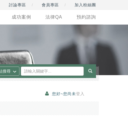
討論專區
會員專區
加入粉絲團
成功案例
法律QA
預約諮詢
您好~您尚未
登入