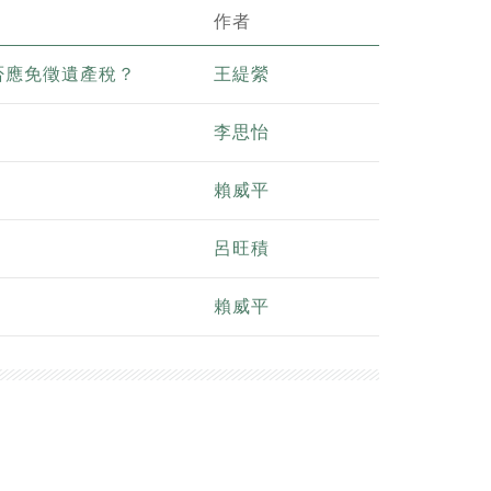
作者
否應免徵遺產稅？
王緹縈
李思怡
賴威平
呂旺積
賴威平