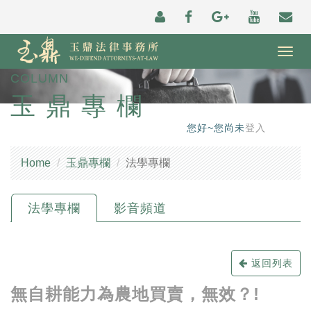
Togg
navig
COLUMN
玉鼎專欄
您好~您尚未
登入
Home
玉鼎專欄
法學專欄
法學專欄
影音頻道
返回列表
無自耕能力為農地買賣，無效？!