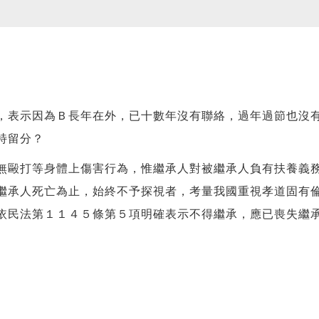
，表示因為Ｂ長年在外，已十數年沒有聯絡，過年過節也沒
特留分？
無毆打等身體上傷害行為，惟繼承人對被繼承人負有扶養義
繼承人死亡為止，始終不予探視者，考量我國重視孝道固有
依民法第１１４５條第５項明確表示不得繼承，應已喪失繼