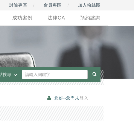
討論專區
會員專區
加入粉絲團
成功案例
法律QA
預約諮詢
您好~您尚未
登入