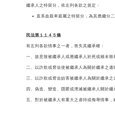
繼承人之特留分，依左列各款之規定：
直系血親卑親屬之特留分，為其應繼分二
民法第１１４５條
有左列各款情事之一者，喪失其繼承權：
一、故意致被繼承人或應繼承人於死或雖未致
二、以詐欺或脅迫使被繼承人為關於繼承之遺
三、以詐欺或脅迫妨害被繼承人為關於繼承之
四、偽造、變造、隱匿或湮滅被繼承人關於繼
五、對於被繼承人有重大之虐待或侮辱情事，