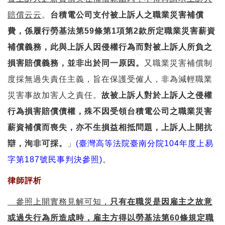
賠償云云
。
台積電公司支付被上訴人之職業災害補償
費，係履行勞基法第59條第1項第2款所定職業災害薪資
補償義務，此與上訴人因侵權行為而對被上訴人所負之
損害賠償義務，並非出於同一原因。
又職業災害補償制
度採無過失責任主義，旨在保護受僱人，非為減輕職業
災害事故加害人之責任。
故被上訴人對於上訴人之侵權
行為損害賠償債權，殊不因受領台積電公司之職業災害
薪資補償而喪失，亦不生損益相抵問題，上訴人上開抗
辯，洵非可採。
」
(臺灣高等法院臺南分院104年度上易
字第187號民事判決參照)
。
律師評析
參照上開實務見解可知，
只有在職災是因雇主之故意
或過失行為所造成時，雇主方得以勞基法第60條規定職