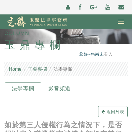
Togg
navig
COLUMN
玉鼎專欄
您好~您尚未
登入
Home
玉鼎專欄
法學專欄
法學專欄
影音頻道
返回列表
如於第三人侵權行為之情況下，是否