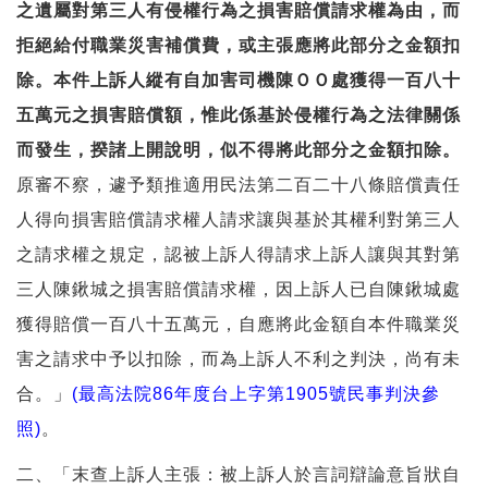
之遺屬對第三人有侵權行為之損害賠償請求權為由，而
拒絕給付職業災害補償費，或主張應將此部分之金額扣
除。本件上訴人縱有自加害司機陳ＯＯ處獲得一百八十
五萬元之損害賠償額，惟此係基於侵權行為之法律關係
而發生，揆諸上開說明，似不得將此部分之金額扣除。
原審不察，遽予類推適用民法第二百二十八條賠償責任
人得向損害賠償請求權人請求讓與基於其權利對第三人
之請求權之規定，認被上訴人得請求上訴人讓與其對第
三人陳鍬城之損害賠償請求權，因上訴人已自陳鍬城處
獲得賠償一百八十五萬元，自應將此金額自本件職業災
害之請求中予以扣除，而為上訴人不利之判決，尚有未
合。」
(最高法院86年度台上字第1905號民事判決參
照)
。
二、「末查上訴人主張：被上訴人於言詞辯論意旨狀自