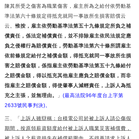
陳其所受之傷害為職業傷害，雇主所為之給付依勞動基
準法第六十條規定得抵充就同一事故所生損害賠償云
云。
惟按，雇主依勞動基準法第五十九條規定所負之補
償責任，係法定補償責任，並不排除雇主依民法規定應
負之侵權行為賠償責任，勞動基準法第六十條所謂雇主
依前條規定給付之補償金額，得抵充就同一事故所生損
害之賠償金額，係指雇主依勞動基準法第五十九條給付
之賠償金額，得以抵充其他雇主應負之賠償金額，而非
指雇主之賠償金額，得使肇事人減輕責任，上訴人為抵
充之主張，並無理由。
」
(最高法院96年度台上字第
2633號民事判決)。
三、「
上訴人雖辯稱：台積電公司於被上訴人請公傷假
期間，按原領
薪資額度給付被上訴人職業災害補償費，
被上訴人之薪資損失在補償範圍內，不得再請求上訴人