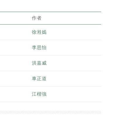
作者
徐溎嫣
李思怡
洪嘉威
車正道
江楷強