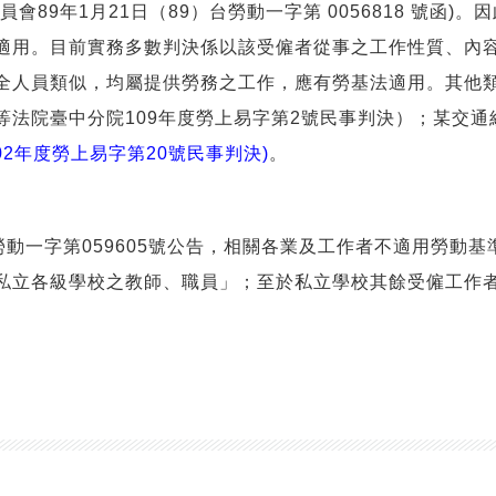
會89年1月21日（89）台勞動一字第 0056818 號函
適用。目前實務多數判決係以該受僱者從事之工作性質、內
全人員類似，均屬提供勞務之工作，應有勞基法適用。其他類
等法院臺中分院109年度勞上易字第2號民事判決）；某交
02年度勞上易字第20號民事判決)
。
台勞動一字第059605號公告，相關各業及工作者不適用勞動
私立各級學校之教師、職員」；至於私立學校其餘受僱工作