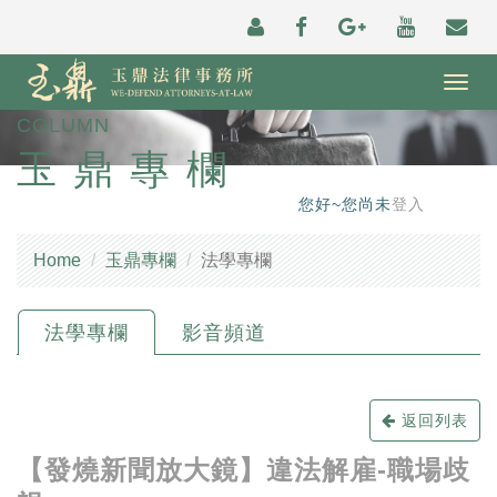
Togg
navig
COLUMN
玉鼎專欄
您好~您尚未
登入
Home
玉鼎專欄
法學專欄
法學專欄
影音頻道
返回列表
【發燒新聞放大鏡】違法解雇-職場歧