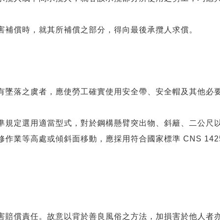
害補償時，就其所補償之部分，得向最後承攬人求償。
有墜落之虞者，應使勞工確實使用安全帶、安全帽及其他必
準規定選用適當型式，對於鋼構懸臂突出物、斜籬、二公尺
業等高處或傾斜面移動，應採用符合國家標準 CNS 142
害賠償責任。故意以背於善良風俗之方法，加損害於他人者