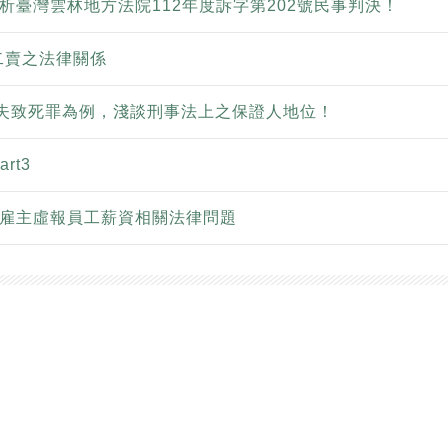
析臺灣雲林地方法院112年度訴字第202號民事判決！
二賣之法律關係
過失致死罪為例，淺談刑事法上之保證人地位！
rt3
--雇主虛報員工薪資相關法律問題