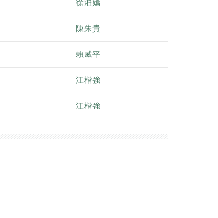
徐溎嫣
陳朱貴
賴威平
江楷強
江楷強