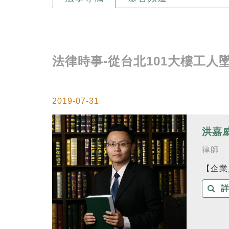
法律時事-從台北101大樓工人
2019-07-31
洪嘉
律師
【企業
詳