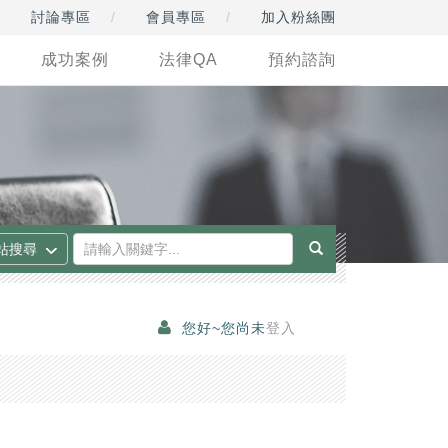
討論專區
會員專區
加入粉絲團
成功案例
法律QA
預約諮詢
您好~您尚未
登入