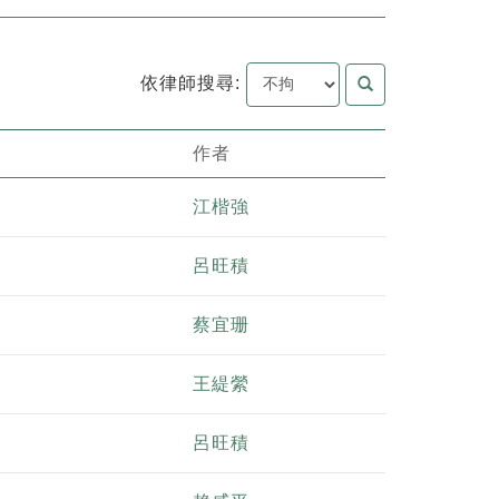
依律師搜尋:
作者
江楷強
呂旺積
蔡宜珊
王緹縈
呂旺積