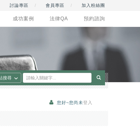
討論專區
會員專區
加入粉絲團
成功案例
法律QA
預約諮詢
您好~您尚未
登入