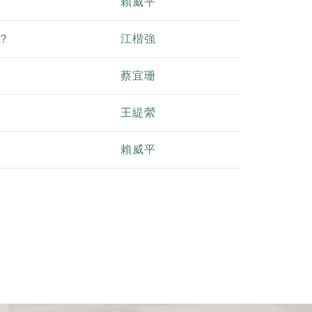
賴威平
？
江楷強
蔡宜珊
王緹縈
賴威平