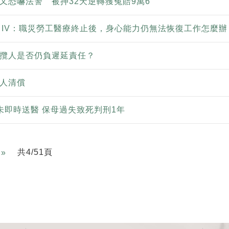
又恐嚇法警 被押32天逆轉獲冤賠9萬6
t IV：職災勞工醫療終止後，身心能力仍無法恢復工作怎麼辦
攬人是否仍負遲延責任？
人清償
未即時送醫 保母過失致死判刑1年
Next
共4/51頁
»