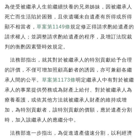
為使受被繼承人生前繼續扶養的兄弟姊妹，因被繼承人
死亡而生活陷於困難，且依遺囑未自遺產有所得或所得
顯不相當者，
草案第1149條
規定修正得請求酌給遺產的
請求權人；並調整請求酌給遺產的程序，及增訂法院裁
判的衡酌因素暨時效規定。
法務部指出，就其對於被繼承人的特別貢獻給予合理
的評價，不僅可增加照顧高齡者的誘因，亦可兼顧各繼
承人間的公平。
草案第1173條
明定繼承人中有對於被繼
承人的事業提供勞務或為財產上給付、對於被繼承人為
療養看護，或依其他方法就被繼承人財產的維持或增
加，為特別貢獻者，該特別貢獻的價額，應於遺產分割
時，加入該繼承人的應繼分中。
法務部進一步指出，為促進遺產儘速分割，以利經濟