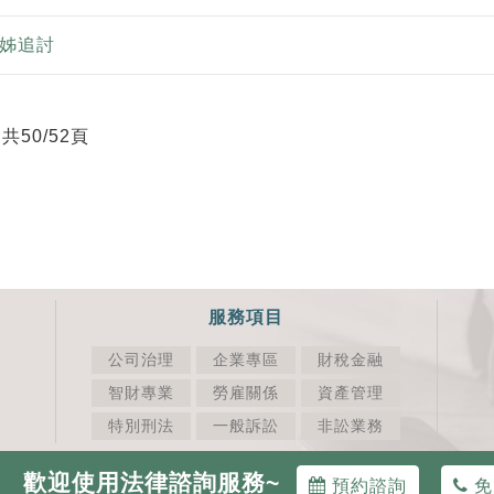
兄姊追討
共50/52頁
服務項目
公司治理
企業專區
財稅金融
智財專業
勞雇關係
資產管理
特別刑法
一般訴訟
非訟業務
歡迎使用法律諮詢服務~
預約諮詢
免