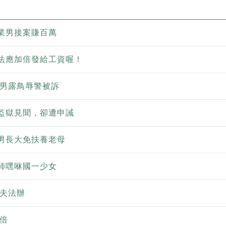
業男接案賺百萬
法應加倍發給工資喔！
 男露鳥辱警被訴
監獄見聞，卻遭申誡
男長大免扶養老母
師嘿咻國一少女
婚夫法辦
倍