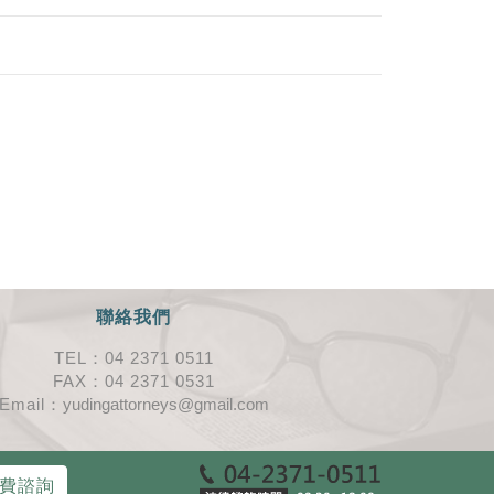
聯絡我們
TEL：04 2371 0511
FAX：04 2371 0531
Email：
yudingattorneys@gmail.com
費諮詢