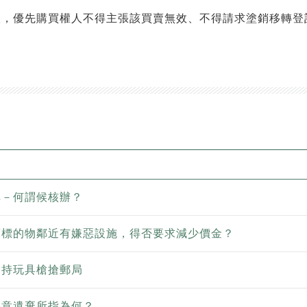
人，優先購買權人不得主張該買賣無效、不得請求塗銷移轉登
解－何謂候核辦？
賣標的物鄰近有嫌惡設施，得否要求減少價金？
男持玩具槍搶郵局
惡意遺棄所指為何？