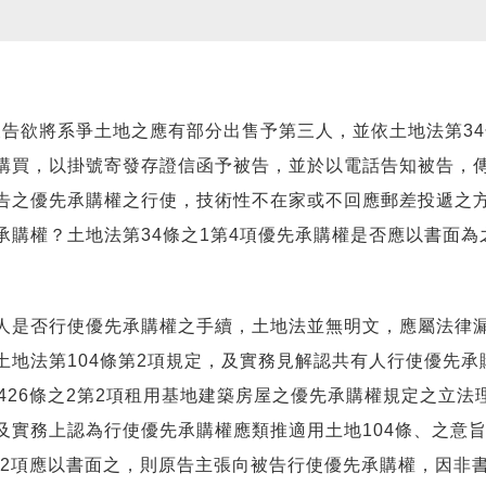
被告欲將系爭土地之應有部分出售予第三人，並依土地法第34
購買，以掛號寄發存證信函予被告，並於以電話告知被告，
告之優先承購權之行使，技術性不在家或不回應郵差投遞之方
購權？土地法第34條之1第4項優先承購權是否應以書面為
是否行使優先承購權之手續，土地法並無明文，應屬法律漏洞。
地法第104條第2項規定，及實務見解認共有人行使優先承購
426條之2第2項租用基地建築房屋之優先承購權規定之立
實務上認為行使優先承購權應類推適用土地104條、之意旨
第2項應以書面之，則原告主張向被告行使優先承購權，因非