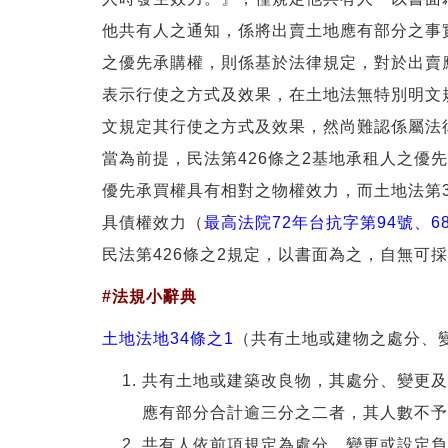
他共有人之通知，係將出賣土地應有部分之事
之優先承購權，則係基於法律規定，對於出賣
表示行使之方式及效果，在土地法無特別明文
文規定其行使之方式及效果，然尚難認係屬法
當為前提，民法第426條之2基地承租人之
優先承買權具有相對之物權效力，而土地法第
具債權效力（
最高法院72年台抗字第94號、6
民法第426條之2規定，以書面為之，自無可
#
法規小辭典
土地法地34條之1
（共有土地或建物之處分、
共有土地或建築改良物，其處分、變更及
應有部分合計逾三分之二者，其人數不予
共有人依前項規定為處分、變更或設定負