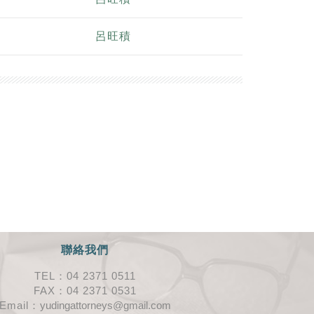
呂旺積
聯絡我們
TEL：04 2371 0511
FAX：04 2371 0531
Email：
yudingattorneys@gmail.com