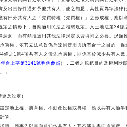
實及出賣條件通知予他共有人，使之知悉，其性質為準法律
應有部分共有人之『先買特權（先買權）』之形成權，應以
規定之情形下，自應適用民法之相關規定。又土地法第34條
律漏洞，而有類推適用其他法律規定以資填補之必要。況類
優先承買權，依其立法意旨係為達到使用與所有合一之目的，促
34條之1第4項共有人之優先承購權，則係基於減少共有人
8年台上字第3141號判例參照
），二者之規範目的及權利狀
採。」
變更及設定）
設定地上權、農育權、不動產役權或典權，應以共有人過半
計算。
擔時，應事先以書面通知他共有人；其不能以書面通知者，