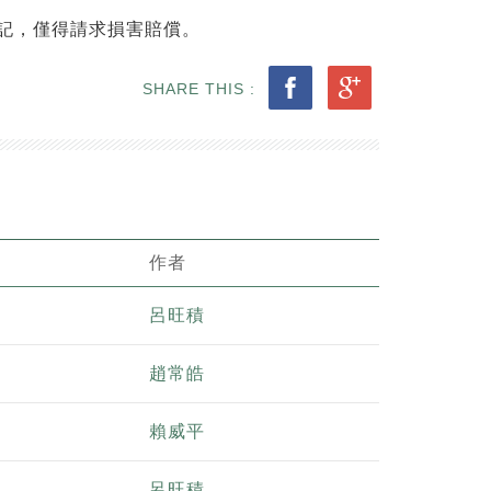
記，僅得請求損害賠償。
SHARE THIS :
作者
呂旺積
趙常皓
賴威平
呂旺積