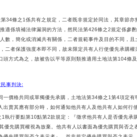
法第34條之1係共有之規定，二者既非規定於同法，其章節
類推適係填補法律漏洞的方法，然民法第426條之2規定係參
有人數，簡化或消滅共有關係，二者規範事件及目的不同，且土
效力，二者保護強度本即不同，故未限定共有人行使優先承購
頭方式為之，故被告以平等原則類推適用土地法第104條及民
號民事判決:
同一價格共同或單獨優先承購，土地法第34條之1第4項定有
人出賣其應有部分時，如何通知他共有人及他共有人如何行
條之1執行要點第10點第2款規定：『徵求他共有人是否優先承
，其優先購買權視為放棄。他共有人以書面為優先購買與否之
為優先購買與否之表示者』，並非規定優先購買與否之表示