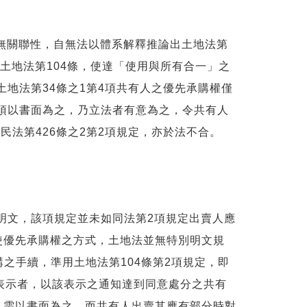
亦無關聯性，自無法以體系解釋推論出土地法第
酌土地法第104條，使達「使用與所有合一」之
地法第34條之1第4項共有人之優先承購權僅
權須以書面為之，乃立法者有意為之，令共有人
法第426條之2第2項規定，亦於法不合。
明文，該項規定並未如同法第2項規定出賣人應
使優先承購權之方式，土地法並無特別明文規
購之手續，準用土地法第104條第2項規定，即
表示者，以該表示之通知達到同意處分之共有
，需以書面為之。而共有人出賣其應有部分時對