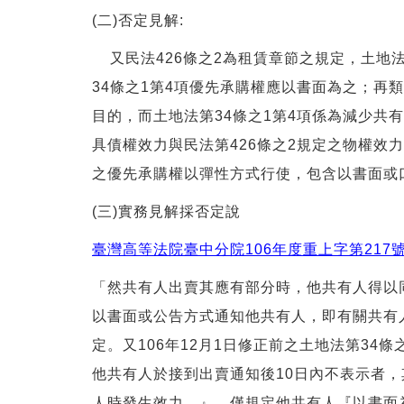
(二)否定見解:
又民法426條之2為租賃章節之規定，土地
34條之1第4項優先承購權應以書面為之；再
目的，而土地法第34條之1第4項係為減少共
具債權效力與民法第426條之2規定之物權
之優先承購權以彈性方式行使，包含以書面或口
(三)實務見解採否定說
臺灣高等法院臺中分院106年度重上字第217
「然共有人出賣其應有部分時，他共有人得以
以書面或公告方式通知他共有人，即有關共有
定。又106年12月1日修正前之土地法第34
他共有人於接到出賣通知後10日內不表示者
人時發生效力。』，僅規定他共有人『以書面