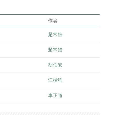
作者
趙常皓
趙常皓
胡伯安
江楷強
車正道