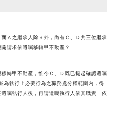
而Ａ之繼承人除Ｂ外，尚有Ｃ、Ｄ共三位繼承
機關請求依遺囑移轉甲不動產？
移轉甲不動產，惟今Ｃ、Ｄ既已提起確認遺囑
遺產並為執行上必要行為之職務處分權範圍內，得
任遺囑執行人後，再請遺囑執行人依其職責，依