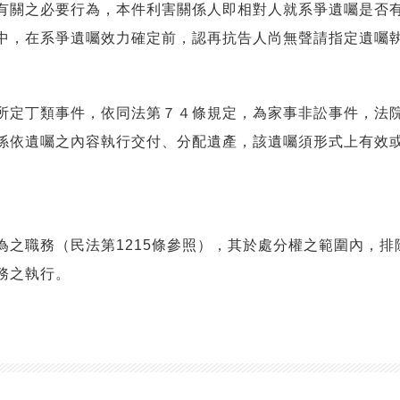
關之必要行為，本件利害關係人即相對人就系爭遺囑是否有
中，在系爭遺囑效力確定前，認再抗告人尚無聲請指定遺囑
定丁類事件，依同法第７４條規定，為家事非訟事件，法院
係依遺囑之內容執行交付、分配遺產，該遺囑須形式上有效
職務（民法第1215條參照），其於處分權之範圍內，排除
務之執行。