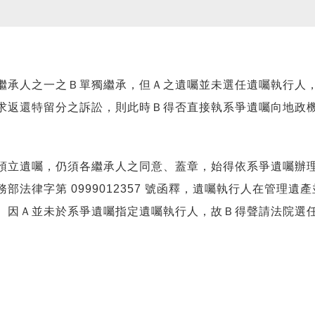
承人之一之Ｂ單獨繼承，但Ａ之遺囑並未選任遺囑執行人，
求返還特留分之訴訟，則此時Ｂ得否直接執系爭遺囑向地政
立遺囑，仍須各繼承人之同意、蓋章，始得依系爭遺囑辦理
法律字第 0999012357 號函釋，遺囑執行人在管理
。因Ａ並未於系爭遺囑指定遺囑執行人，故Ｂ得聲請法院選