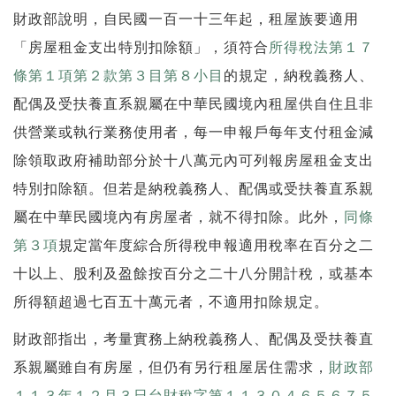
財政部說明，自民國一百一十三年起，租屋族要適用
「房屋租金支出特別扣除額」，須符合
所得稅法第１７
條第１項第２款第３目第８小目
的規定，納稅義務人、
配偶及受扶養直系親屬在中華民國境內租屋供自住且非
供營業或執行業務使用者，每一申報戶每年支付租金減
除領取政府補助部分於十八萬元內可列報房屋租金支出
特別扣除額。但若是納稅義務人、配偶或受扶養直系親
屬在中華民國境內有房屋者，就不得扣除。此外，
同條
第３項
規定當年度綜合所得稅申報適用稅率在百分之二
十以上、股利及盈餘按百分之二十八分開計稅，或基本
所得額超過七百五十萬元者，不適用扣除規定。
財政部指出，考量實務上納稅義務人、配偶及受扶養直
系親屬雖自有房屋，但仍有另行租屋居住需求，
財政部
１１３年１２月３日台財稅字第１１３０４６５６７５