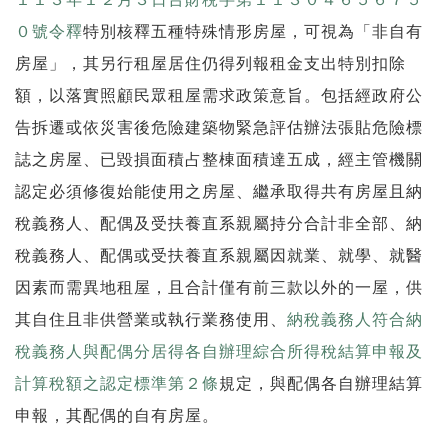
０號令釋
特別核釋五種特殊情形房屋，可視為「非自有
房屋」，其另行租屋居住仍得列報租金支出特別扣除
額，以落實照顧民眾租屋需求政策意旨。包括經政府公
告拆遷或依災害後危險建築物緊急評估辦法張貼危險標
誌之房屋、已毀損面積占整棟面積達五成，經主管機關
認定必須修復始能使用之房屋、繼承取得共有房屋且納
稅義務人、配偶及受扶養直系親屬持分合計非全部、納
稅義務人、配偶或受扶養直系親屬因就業、就學、就醫
因素而需異地租屋，且合計僅有前三款以外的一屋，供
其自住且非供營業或執行業務使用、
納稅義務人符合納
稅義務人與配偶分居得各自辦理綜合所得稅結算申報及
計算稅額之認定標準第２條
規定，與配偶各自辦理結算
申報，其配偶的自有房屋。