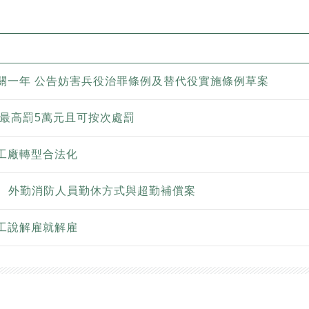
關一年 公告妨害兵役治罪條例及替代役實施條例草案
者最高罰5萬元且可按次處罰
工廠轉型合法化
】 外勤消防人員勤休方式與超勤補償案
工說解雇就解雇