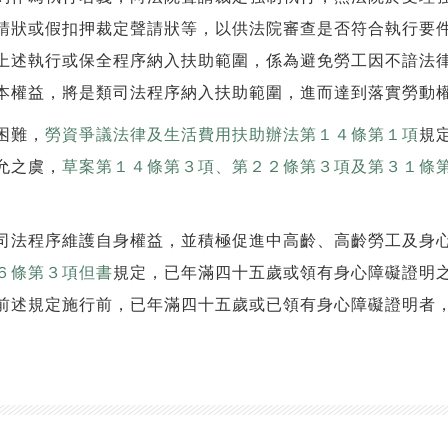
請狀或假扣押裁定聲請狀等，以供法院審查是否符合執行要
上述執行或保全程序納入扶助範圍，係為避免勞工因不諳法
本權益，將是類司法程序納入扶助範圍，進而達到落實勞動
困難，
勞資爭議法律及生活費用扶助辦法第１４條第１項
規
允之虞，
草案第１４條第３項、第２２條第３項及第３１條
司法程序維護自身權益，並積極促進中高齡、高齡勞工及身
６條第３項但書
規定，已年滿四十五歲或領有身心障礙證明
前述規定施行前，已年滿四十五歲或已領有身心障礙證明者