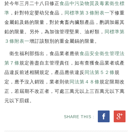
於今年三月二十八日修正
食品中污染物質及毒素衛生標
準
，針對特定嬰幼兒食品，
同標準第３條附表一
下修重
金屬鉛及鉻的限量，對於禽畜內臟類產品，酌調加嚴其
鉛的限量。另外，為加強管理堅果、油籽類，
同標準第
３條附表一
增訂該類別的重金屬鎘的限量。
衛生福利部指出，食品業者應依
食品安全衛生管理法
第７條
規定善盡自主管理責任，如有查獲食品業者或產
品違反前述相關規定，產品應依違反
同法第５２條
規
定，應予沒入銷毀，業者則依
同法第４８條
規定限期改
正，若屆期不改正者，可處三萬元以上三百萬元以下萬
元以下罰鍰。
SHARE THIS :