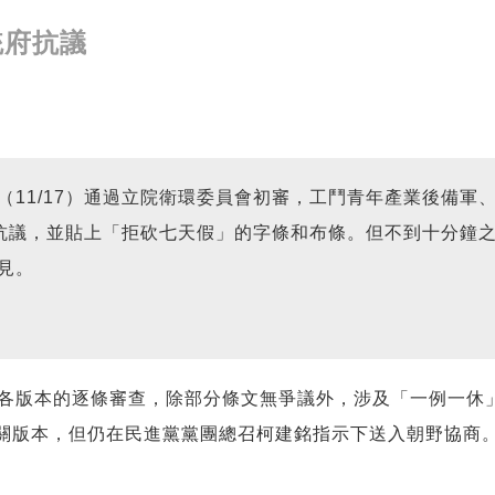
統府抗議
（11/17）通過立院衛環委員會初審，工鬥青年產業後備軍
官邸抗議，並貼上「拒砍七天假」的字條和布條。但不到十分鐘
見。
各版本的逐條審查，除部分條文無爭議外，涉及「一例一休」
關版本，但仍在民進黨黨團總召柯建銘指示下送入朝野協商