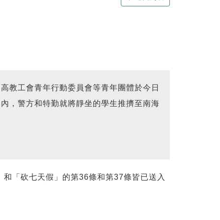
、高教工會青年行動委員會等青年團體於今日
之內，警方和特勤就將靜坐的學生推擠至南海
和「砍七天假」的第36條和第37條皆已送入
。