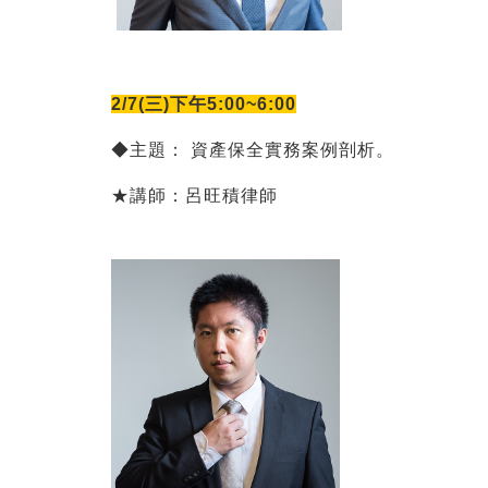
2/7(三)下午5:00~6:00
◆主題： 資產保全實務案例剖析。
★講師：呂旺積律師