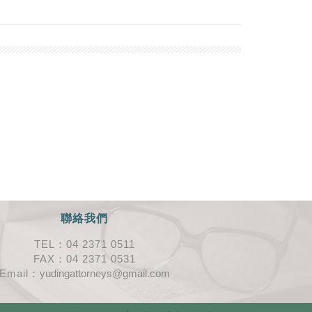
聯絡我們
TEL：04 2371 0511
FAX：04 2371 0531
Email：
yudingattorneys@gmail.com