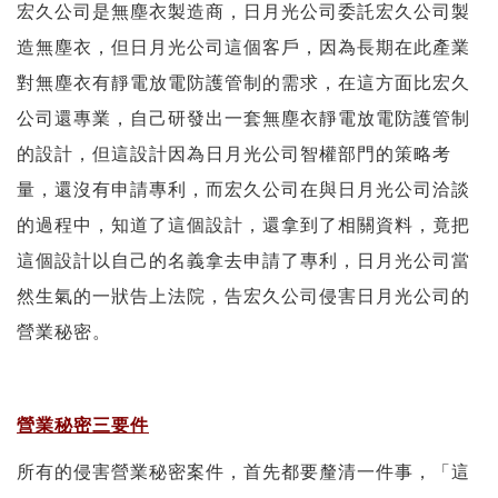
宏久公司是無塵衣製造商，日月光公司委託宏久公司製
造無塵衣，但日月光公司這個客戶，因為長期在此產業
對無塵衣有靜電放電防護管制的需求，在這方面比宏久
公司還專業，自己研發出一套無塵衣靜電放電防護管制
的設計，但這設計因為日月光公司智權部門的策略考
量，還沒有申請專利，而宏久公司在與日月光公司洽談
的過程中，知道了這個設計，還拿到了相關資料，竟把
這個設計以自己的名義拿去申請了專利，日月光公司當
然生氣的一狀告上法院，告宏久公司侵害日月光公司的
營業秘密。
營業秘密三要件
所有的侵害營業秘密案件，首先都要釐清一件事，「這