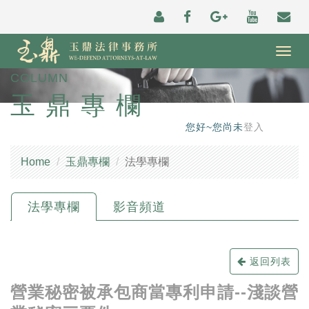
Togg
navig
COLUMN
玉鼎專欄
您好~您尚未
登入
Home
玉鼎專欄
法學專欄
法學專欄
影音頻道
返回列表
營業秘密被承包商當專利申請--淺談營