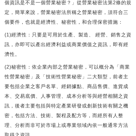
個資訊是不是一個營業秘密？」從營業秘密法第2條的規
定，簡單來說，營業秘密法所稱之營業秘密，須符合三
個要件，也就是經濟性、秘密性，和合理保密措施：
(1)經濟性：只要是可用於生產、製造、 經營、銷售之資
訊，亦即可以產出經濟利益或商業價值之資訊，即有經
濟性。
(2)秘密性：依企業內部之營業秘密，可以概分為「商業
性營業秘密」及「技術性營業秘密」二大類型，前者主
要包括企業之客戶名單、經銷據點、商品售價、進貨成
本、交易底價、人事管理、成本分析等與經營相關之資
訊，後者主要包括與特定產業研發或創新技術有關之機
密，包括方法、技術、製程及配方等，而經所有人整
理、分析而非可於市場上或專業領域內依一般通常方法
取得之資訊。