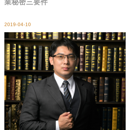
業秘密三要件
2019-04-10