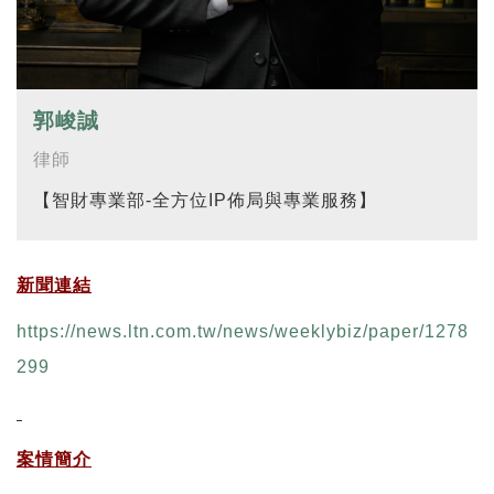
郭峻誠
律師
【智財專業部-全方位IP佈局與專業服務】
新聞連結
https://news.ltn.com.tw/news/weeklybiz/paper/1278
299
案情簡介