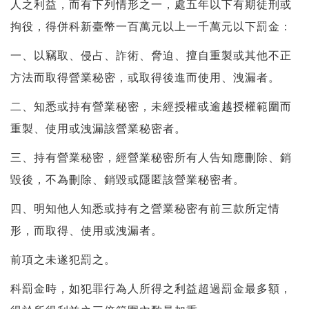
人之利益，而有下列情形之一，處五年以下有期徒刑或
拘役，得併科新臺幣一百萬元以上一千萬元以下罰金：
一、以竊取、侵占、詐術、脅迫、擅自重製或其他不正
方法而取得營業秘密，或取得後進而使用、洩漏者。
二、知悉或持有營業秘密，未經授權或逾越授權範圍而
重製、使用或洩漏該營業秘密者。
三、持有營業秘密，經營業秘密所有人告知應刪除、銷
毀後，不為刪除、銷毀或隱匿該營業秘密者。
四、明知他人知悉或持有之營業秘密有前三款所定情
形，而取得、使用或洩漏者。
前項之未遂犯罰之。
科罰金時，如犯罪行為人所得之利益超過罰金最多額，