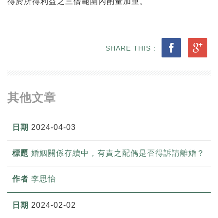
得於所得利益之三倍範圍內酌量加重。
SHARE THIS :
其他文章
2024-04-03
婚姻關係存續中，有責之配偶是否得訴請離婚？
李思怡
2024-02-02