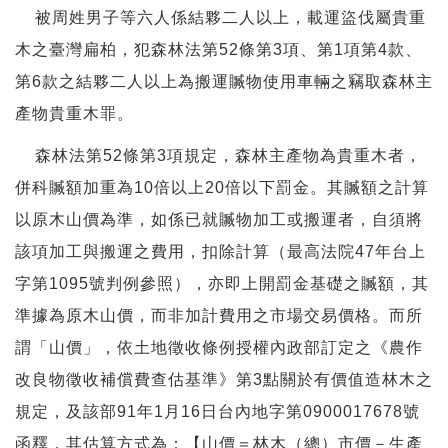
被周姓男子等六人係結夥二人以上，載運盜伐屬貴重
木之臺灣扁柏，犯森林法第52條第3項、第1項第4款、
第6款之結夥二人以上為搬運贓物使用車輛之竊取森林主
產物貴重木罪。
森林法第52條第3項規定，森林主產物為貴重木者，
併科贓額加重為10倍以上20倍以下罰金。其贓額之計算
以原木山價為準，如係已就贓物加工或搬運者，自須將
該項加工與搬運之費用，扣除計算（最高法院47年台上
字第1095號判例參照），亦即上開罰金基礎之贓額，其
準據為原木山價，而非加計費用之市場交易價格。而所
謂「山價」，依土地徵收條例授權內政部訂定之《農作
改良物徵收補償費查估基準》第3點關於有價值造林木之
規定，及該部91年1月16日台內地字第0900017678號
函釋，其估算方式為：【山價＝林木（總）市價－生產