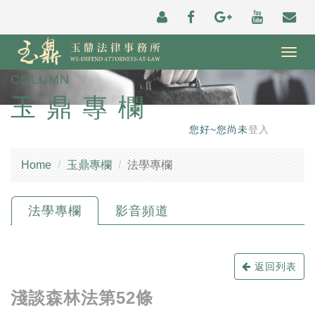
Togg
navig
COLUMN
玉鼎專欄
您好~您尚未
登入
Home
玉鼎專欄
法學專欄
法學專欄
影音頻道
返回列表
淺談森林法第52條