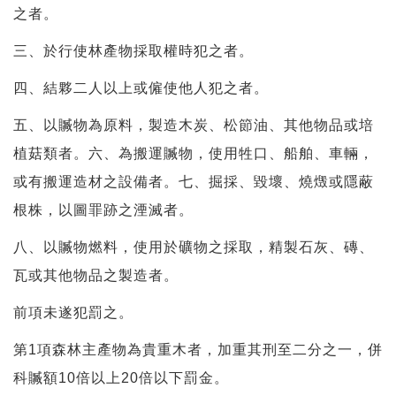
之者。
三、於行使林產物採取權時犯之者。
四、結夥二人以上或僱使他人犯之者。
五、以贓物為原料，製造木炭、松節油、其他物品或培
植菇類者。六、為搬運贓物，使用牲口、船舶、車輛，
或有搬運造材之設備者。七、掘採、毀壞、燒燬或隱蔽
根株，以圖罪跡之湮滅者。
八、以贓物燃料，使用於礦物之採取，精製石灰、磚、
瓦或其他物品之製造者。
前項未遂犯罰之。
第1項森林主產物為貴重木者，加重其刑至二分之一，併
科贓額10倍以上20倍以下罰金。