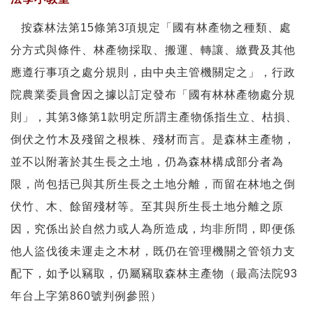
按森林法第15條第3項規定「國有林產物之種類、處
分方式與條件、林產物採取、搬運、轉讓、繳費及其他
應遵行事項之處分規則，由中央主管機關定之」，行政
院農業委員會因之據以訂定發布「國有林林產物處分規
則」，其第3條第1款明定所謂主產物係指生立、枯損、
倒伏之竹木及殘留之根株、殘材而言。是森林主產物，
並不以附著於其生長之土地，仍為森林構成部分者為
限，尚包括已與其所生長之土地分離，而留在林地之倒
伏竹、木、餘留殘材等。至其與所生長土地分離之原
因，究係出於自然力或人為所造成，均非所問，即便係
他人盜伐後未運走之木材，既仍在管理機關之管領力支
配下，如予以竊取，仍屬竊取森林主產物（最高法院93
年台上字第860號判例參照）