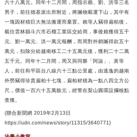
六十八萬元。同年十二月間，周指示賴、劉、洪等三名
男子，前往德基派出所附近，將贓物載運下山，其中有
一塊因材積巨大無法搬運而棄置。賴等人竊得扁柏後，
載往雲林縣斗六市石榴工業區交給周，事後賴獲得五千
元、劉一萬元、洪一萬元報酬，而周對外銷贓得款五十
萬元，扣除分給越南移工二十五萬元後，獲利二十二萬
五千元。同年十二月間，周又與同夥「阿諭」、黃等
人，前往和平區台八線六十三點公里處，由逃逸的越南
外勞竊得珍貴扁柏十七塊，扁柏材積為一點八四立方公
尺，價值一百六十五萬餘元，經警在梨山圓環設攔檢點
查獲。
(聯合新聞網 2019年2月13日
https://udn.com/news/story/11315/3640771)
法學小教室