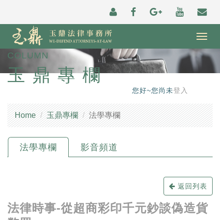
Togg
navig
COLUMN
玉鼎專欄
您好~您尚未
登入
Home
玉鼎專欄
法學專欄
法學專欄
影音頻道
返回列表
法律時事-從超商彩印千元鈔談偽造貨