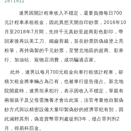
2871911
連男因開計程車收入不穩定，還要負擔每日700
元計程車承租租金，因此異想天開自印鈔票，2016年10
月至2018年7月間，先持千元真鈔至超商彩色影印，帶
回家後再以美工刀、鐵齒剪裁，並在鈔票防偽線塗上亮
粉筆，再持偽製的千元鈔票，至雙北地區的超商、彩券
行、加油站、寵物店消費，成功騙過店家。
此外，連男以每月700元租金向車行租借計程車，卻
積欠租金將車輛占為己有，也被車行提告侵占。新北地
院開庭時，連男坦承犯行，表示因收入不穩定，單親有
兩個孩子及父母需撫養才會出此策，法官考量他自製偽
鈔方式與以精密設備大量印製偽鈔的經濟罪犯有別，因
此減輕其刑，偽造貨幣罪判處徒刑3年，侵占罪判刑2
月，得易科罰金。