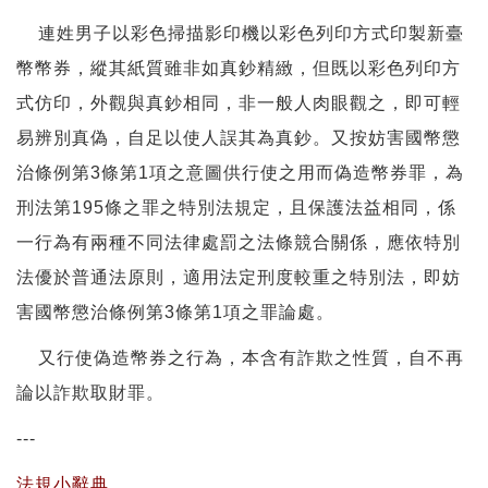
連姓男子以彩色掃描影印機以彩色列印方式印製新臺
幣幣券，縱其紙質雖非如真鈔精緻，但既以彩色列印方
式仿印，外觀與真鈔相同，非一般人肉眼觀之，即可輕
易辨別真偽，自足以使人誤其為真鈔。又按妨害國幣懲
治條例第3條第1項之意圖供行使之用而偽造幣券罪，為
刑法第195條之罪之特別法規定，且保護法益相同，係
一行為有兩種不同法律處罰之法條競合關係，應依特別
法優於普通法原則，適用法定刑度較重之特別法，即妨
害國幣懲治條例第3條第1項之罪論處。
又行使偽造幣券之行為，本含有詐欺之性質，自不再
論以詐欺取財罪。
---
法規小辭典