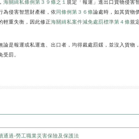
，
海關緝私條例第３９條之１
規定「報運」進出口貨物侵害
行為侵害智慧財產權，依
同條例第３６條
論處時，如其貨物
的輕重失衡，因此修正
海關緝私案件減免處罰標準第４條
規
無論是報運或私運進、出口者，均得裁處罰鍰，並沒入貨物
免受罰。
讀通過-勞工職業災害保險及保護法