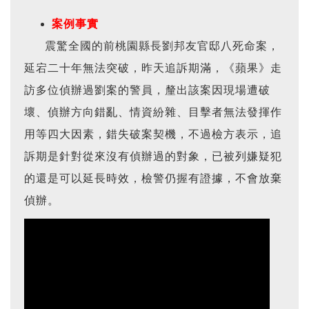
案例事實
震驚全國的前桃園縣長劉邦友官邸八死命案，
延宕二十年無法突破，昨天追訴期滿，《蘋果》走
訪多位偵辦過劉案的警員，釐出該案因現場遭破
壞、偵辦方向錯亂、情資紛雜、目擊者無法發揮作
用等四大因素，錯失破案契機，不過檢方表示，追
訴期是針對從來沒有偵辦過的對象，已被列嫌疑犯
的還是可以延長時效，檢警仍握有證據，不會放棄
偵辦。