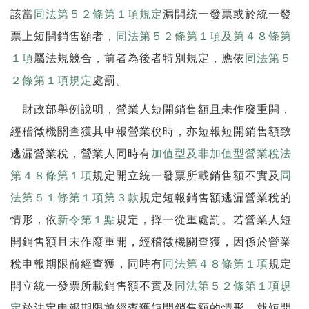
該當
同法第５２條第１項規定
漏開統一發票或於統一發
票上短開銷售額者，
同法第５２條第１項及第４８條第
１項
屬法規競合，前者為後者特別規定，應依
同法第５
２條第１項規定
處罰。
財政部舉例說明，營業人短開銷售額且未作廢重開，
經稽徵機關查獲其申報營業稅時，亦短報短開銷售額致
逃漏營業稅，營業人同時有
加值型及非加值型營業稅法
第４８條第１項
規定開立統一發票所載銷售額不實及
同
法第５１條第１項第３款
規定短報銷售額逃漏營業稅的
情形，依
新令第１點
規定，擇一從重處罰。若營業人短
開銷售額且未作廢重開，經稽徵機關查獲，因係於營業
稅申報期限前經查獲，同時有
同法第４８條第１項
規定
開立統一發票所載銷售額不實及
同法第５２條第１項規
定
於法定申報期限前經查獲短開銷售額的情形，就短開