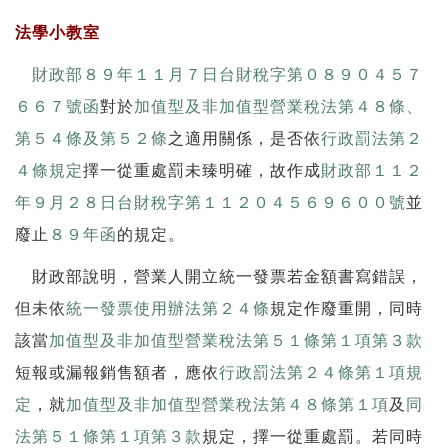
法學小教室
財政部８９年１１月７日台財稅字第０８９０４５７
６６７號函
對於
加值型及非加值型營業稅法第４８條、
第５４條及第５２條
之適用關係，是否依
行政罰法第２
４條規定
擇一從重處罰未臻明確，故作成
財政部１１２
年９月２８日台財稅字第１１２０４５６９６００號
並
廢止
８９年函
的規定。
財政部說明，營業人開立統一發票若金額書寫錯誤，
但未依
統一發票使用辦法第２４條
規定作廢重開，同時
該當
加值型及非加值型營業稅法第５１條第１項第３款
短報或漏報銷售額者，應依
行政罰法第２４條第１項規
定
，就
加值型及非加值型營業稅法第４８條第１項
及
同
法第５１條第１項第３款
規定，擇一從重處罰。若同時