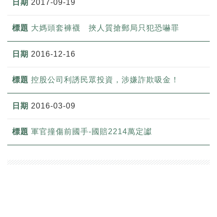
2017-09-19
大媽頭套褲襪 挾人質搶郵局只犯恐嚇罪
2016-12-16
控股公司利誘民眾投資，涉嫌詐欺吸金！
2016-03-09
軍官撞傷前國手-國賠2214萬定讞