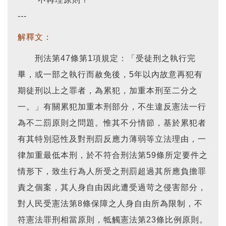
---
解釋文：
刑法第47條第1項規定：「受徒刑之執行完
畢，或一部之執行而赦免後，5年以內故意再犯有
期徒刑以上之罪者，為累犯，加重本刑至二分之
一。」有關累犯加重本刑部分，不生違反憲法一行
為不二罰原則之問題。惟其不分情節，基於累犯者
有其特別惡性及對刑罰反應力薄弱等立法理由，一
律加重最低本刑，於不符合刑法第59條所定要件之
情形下，致生行為人所受之刑罰超過其所應負擔罪
責之個案，其人身自由因此遭受過苛之侵害部分，
對人民受憲法第8條保障之人身自由所為限制，不
符憲法罪刑相當原則，牴觸憲法第23條比例原則。