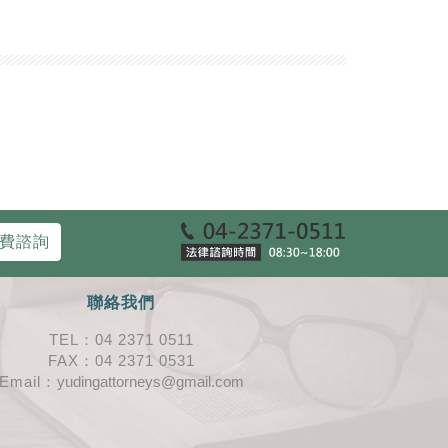
費諮詢
聯絡我們
TEL：04 2371 0511
FAX：04 2371 0531
Email：
yudingattorneys@gmail.com