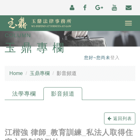
Togg
navig
COLUMN
玉鼎專欄
您好~您尚未
登入
Home
玉鼎專欄
影音頻道
法學專欄
影音頻道
返回列表
江楷強 律師_教育訓練_私法人取得住