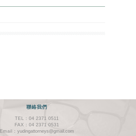
聯絡我們
TEL：04 2371 0511
FAX：04 2371 0531
Email：
yudingattorneys@gmail.com