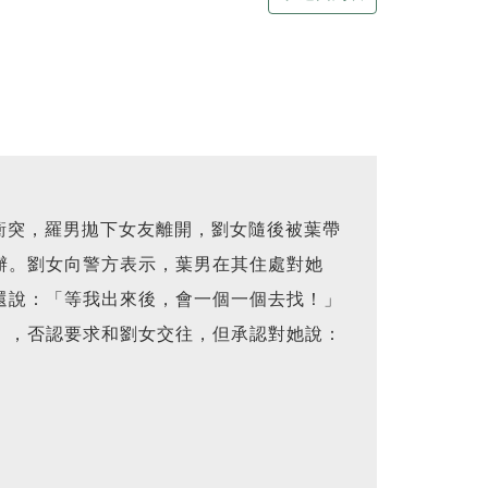
衝突，羅男拋下女友離開，劉女隨後被葉帶
辦。
劉女向警方表示，葉男在其住處對她
還說：「等我出來後，會一個一個去找！」
」，否認要求和劉女交往，但承認對她說：