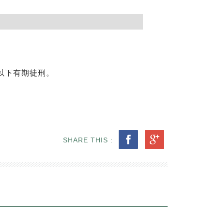
以下有期徒刑。
SHARE THIS :