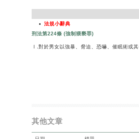
法規小辭典
刑法第224條 (強制猥褻罪)
Ⅰ.對於男女以強暴、脅迫、恐嚇、催眠術或
其他文章
日期
標題