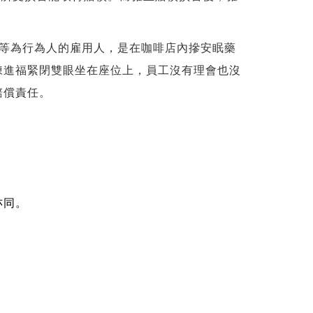
等為行為人的雇用人，是在咖啡店內摻安眠藥
陳進福緊閉雙眼坐在座位上，員工沒有理會也沒
賠償責任。
亦同。