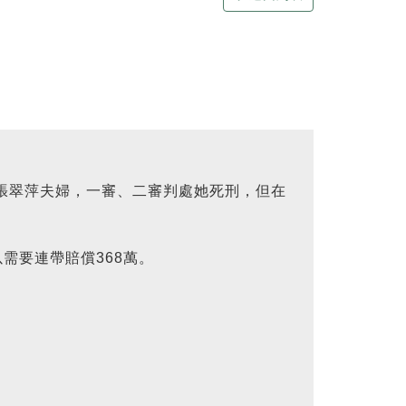
張翠萍夫婦，一審、二審判處她死刑，但在
要連帶賠償368萬。