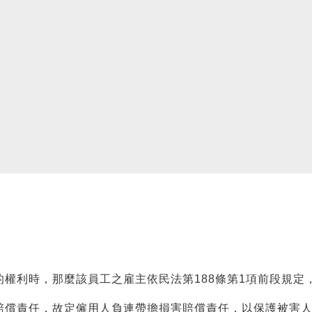
利時，那麼該員工之雇主依民法第188條第1項前段規定
償責任，故定僱用人負連帶擔損害賠償責任，以保護被害人