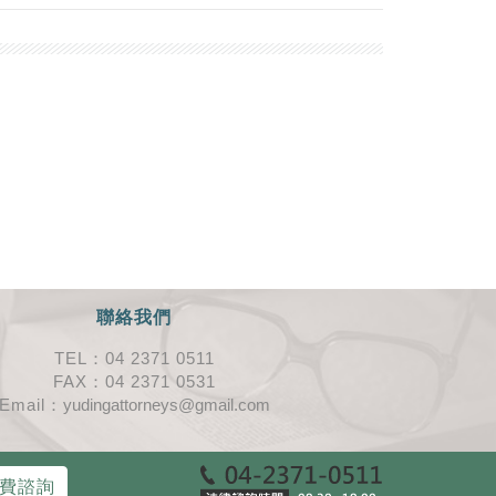
聯絡我們
TEL：04 2371 0511
FAX：04 2371 0531
Email：
yudingattorneys@gmail.com
費諮詢