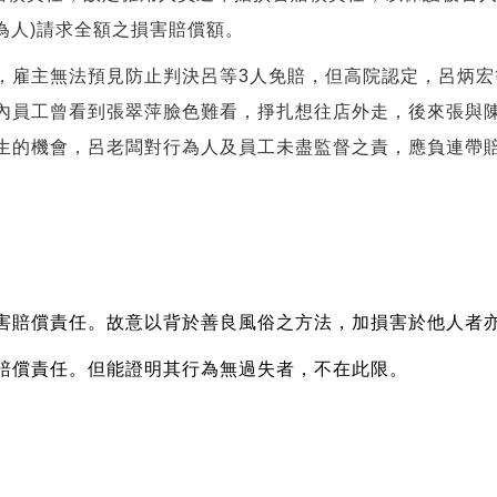
為人)請求全額之損害賠償額。
雇主無法預見防止判決呂等3人免賠，但高院認定，呂炳宏
內員工曾看到張翠萍臉色難看，掙扎想往店外走，後來張與
生的機會，呂老闆對行為人及員工未盡監督之責，應負連帶
害賠償責任。故意以背於善良風俗之方法，加損害於他人者
賠償責任。但能證明其行為無過失者，不在此限。