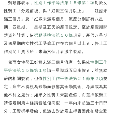
勞動部表示，
性別工作平等法第１５條第１項
對於女
性勞工「分娩前後」與「妊娠三個月以上」、「妊娠未
滿三個月」及「妊娠未滿兩個月」流產分別訂有八星
期、四星期、一星期及五天的產假規定。至於產假期間
薪資的計算，依
勞動基準法第５０條
規定，產假八星期
及四星期的女性勞工受僱工作在六個月以上者，停止工
作期間工資照給；未滿六個月者減半發給。
然而女性勞工妊娠未滿三個月流產，如果依
性別工作
平等法第１５條第１項
請一星期或五日產假者，並無給
薪的相關規範，但依
性別工作平等法第２１條第２項
規
定，雇主不得視為缺勤而影響其全勤獎金、考績或為其
他不利之處分；如果女性勞工未請產假，而選擇依勞工
請假規則第４條請普通傷病假，一年內未超過三十日部
分，工資折半發給，但過去對於雇主得否因此扣發全勤