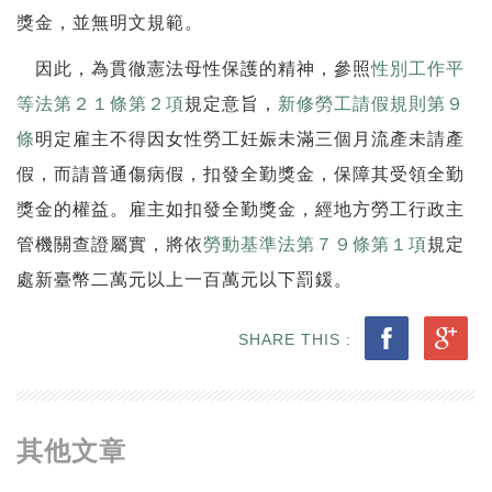
獎金，並無明文規範。
因此，為貫徹憲法母性保護的精神，參照
性別工作平
等法第２１條第２項
規定意旨，
新修勞工請假規則第９
條
明定雇主不得因女性勞工妊娠未滿三個月流產未請產
假，而請普通傷病假，扣發全勤獎金，保障其受領全勤
獎金的權益。雇主如扣發全勤獎金，經地方勞工行政主
管機關查證屬實，將依
勞動基準法第７９條第１項
規定
處新臺幣二萬元以上一百萬元以下罰鍰。
SHARE THIS :
其他文章