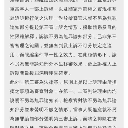
重當事人一部上訴權，以及國家刑罰權之實現植基
於追訴權行使之法理，對於檢察官未就不另為無罪
諭知部分提起第三審上訴之情形，採取體系及目的
性限縮解釋，認該不另為無罪諭知部分，已非第三
審審理之範圍，並無審判及上訴不可分規定之適
用，而限縮案件單一性之效力。在此種情形下，該
不另為無罪諭知部分不生移審效果，於上訴權人上
訴期間最後屆滿時即告確定。
此外，第三審為法律審，原則上是以上訴理由所指
摘之事項為審查對象，在第一、二審判決理由內均
說明不另為無罪諭知者，檢察官對該不另為無罪諭
知部分並未聲明不服之情形，當事人既無意就不另
為無罪諭知部分聲明第三審上訴，而將之排除在攻
防對象之外，該部分自非第三審上訴理由所指摘之