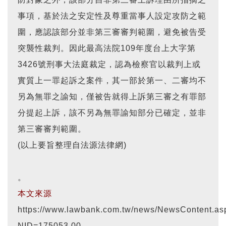
事項，基於法之安定性及尊重當事人設定攻防之範
圍，應認該部分並非第三審審判範圍，避免被告受
突襲性裁判。因此最高法院109年度台上大字第
3426號刑事大法庭裁定，認為檢察官以裁判上或
實質上一罪起訴之案件，其一部於第一、二審均不
另為無罪之諭知，僅被告就得上訴第三審之有罪部
分提起上訴，該不另為無罪諭知部分已確定，並非
第三審審判範圍。
(以上要旨整理自法源法律網)
。
本文來源
https://www.lawbank.com.tw/news/NewsContent.as
NID=175053.00