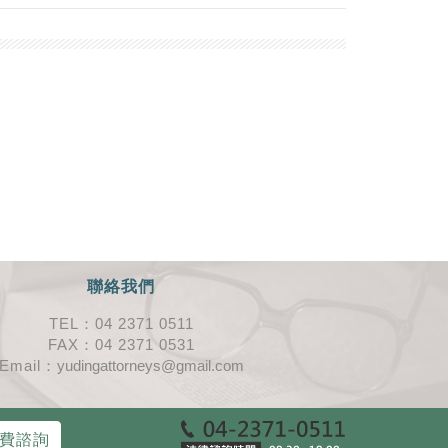
聯絡我們
TEL：04 2371 0511
FAX：04 2371 0531
Email：
yudingattorneys@gmail.com
費諮詢