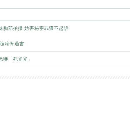
妹胸部拍攝 妨害秘密罪獲不起訴
下跪唸悔過書
恐嚇「死光光」