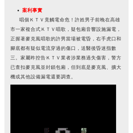
案利事實
唱個ＫＴＶ竟觸電命危！許姓男子前晚在高雄
市一家複合式ＫＴＶ唱歌，疑包廂音響設施漏電，
正握著麥克風唱歌的許男當場被電昏，右手虎口和
腳底都有疑似電流穿過的傷口，送醫後昏迷指數
三。家屬昨控告ＫＴＶ業者涉業務過失傷害，警方
已查扣麥克風並封鎖包廂，但到底是麥克風、擴大
機或其他設備漏電還要調查。