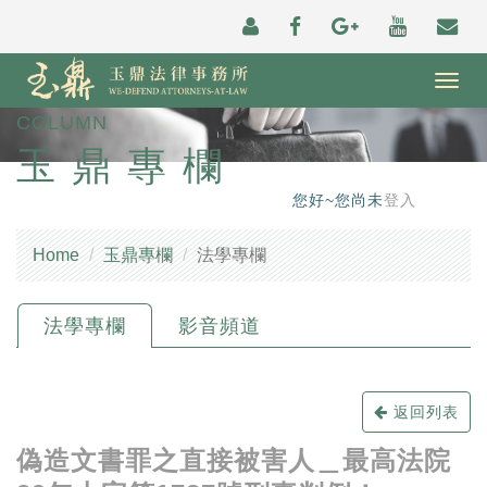
Togg
navig
COLUMN
玉鼎專欄
您好~您尚未
登入
Home
玉鼎專欄
法學專欄
法學專欄
影音頻道
返回列表
偽造文書罪之直接被害人＿最高法院