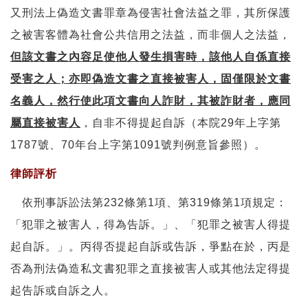
又刑法上偽造文書罪章為侵害社會法益之罪，其所保護
之被害客體為社會公共信用之法益，而非個人之法益，
但該文書之內容足使他人發生損害時，該他人自係直接
受害之人；亦即偽造文書之直接被害人，固僅限於文書
名義人，然行使此項文書向人詐財，其被詐財者，應同
屬直接被害人
，自非不得提起自訴（本院29年上字第
1787號、70年台上字第1091號判例意旨參照）。
律師評析
依刑事訴訟法第232條第1項、第319條第1項規定：
「犯罪之被害人，得為告訴。」、「犯罪之被害人得提
起自訴。」。丙得否提起自訴或告訴，爭點在於，丙是
否為刑法偽造私文書犯罪之直接被害人或其他法定得提
起告訴或自訴之人。