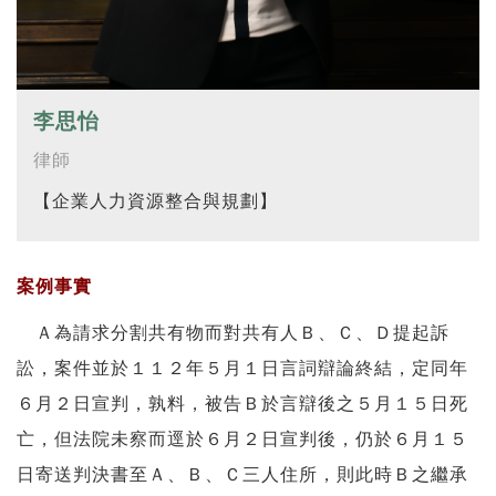
李思怡
律師
【企業人力資源整合與規劃】
案例事實
Ａ為請求分割共有物而對共有人Ｂ、Ｃ、Ｄ提起訴
訟，案件並於１１２年５月１日言詞辯論終結，定同年
６月２日宣判，孰料，被告Ｂ於言辯後之５月１５日死
亡，但法院未察而逕於６月２日宣判後，仍於６月１５
日寄送判決書至Ａ、Ｂ、Ｃ三人住所，則此時Ｂ之繼承