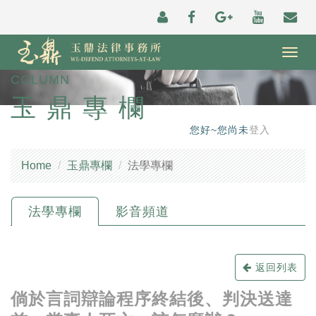
Togg
navig
COLUMN
玉鼎專欄
您好~您尚未
登入
Home
玉鼎專欄
法學專欄
法學專欄
影音頻道
返回列表
倘於言詞辯論程序終結後、判決送達