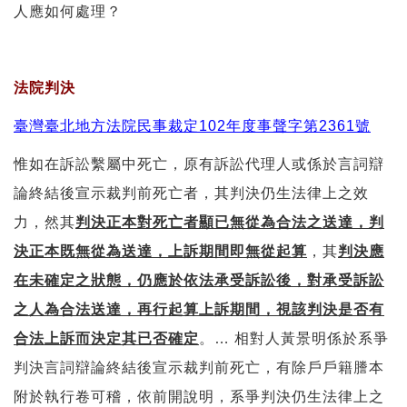
人應如何處理？
法院判決
臺灣臺北地方法院民事裁定102年度事聲字第2361號
惟如在訴訟繫屬中死亡，原有訴訟代理人或係於言詞辯
論終結後宣示裁判前死亡者，其判決仍生法律上之效
力，然其
判決正本對死亡者顯已無從為合法之送達，判
決正本既無從為送達，上訴期間即無從起算
，其
判決應
在未確定之狀態，仍應於依法承受訴訟後，對承受訴訟
之人為合法送達，再行起算上訴期間，視該判決是否有
合法上訴而決定其已否確定
。… 相對人黃景明係於系爭
判決言詞辯論終結後宣示裁判前死亡，有除戶戶籍謄本
附於執行卷可稽，依前開說明，系爭判決仍生法律上之