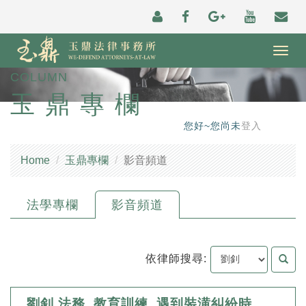
Togg
navig
COLUMN
玉鼎專欄
您好~您尚未
登入
Home
玉鼎專欄
影音頻道
法學專欄
影音頻道
依律師搜尋:
劉釗 法務_教育訓練_遇到裝潢糾紛時，該如何因應？