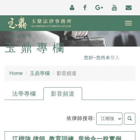
Togg
navig
COLUMN
玉鼎專欄
您好~您尚未
登入
Home
玉鼎專欄
影音頻道
法學專欄
影音頻道
依律師搜尋:
江楷強 律師_教育訓練_房地合一稅實例解析