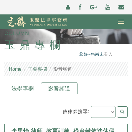
Togg
navig
COLUMN
玉鼎專欄
您好~您尚未
登入
Home
玉鼎專欄
影音頻道
法學專欄
影音頻道
依律師搜尋:
李思怡 律師_教育訓練_從台鐵依法休假淺談我國工會活動與罷工權之交錯