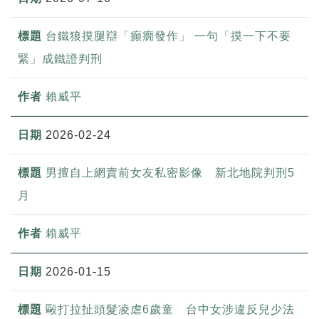
台鐵狼摸腿辯「癲癇發作」 一句「摸一下不要
緊」成鐵證判刑
賴威平
2026-02-24
男擅自上網賣前女友私密影像 新北地院判刑5
月
賴威平
2026-01-15
毆打拉扯頭髮凌虐6歲童 台中女涉違反兒少法