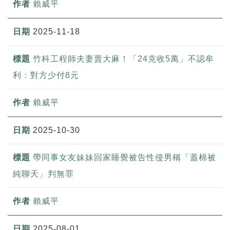
賴威平
2025-11-18
竹科工程師夫妻賣大麻！「24克收5萬」不認牟
利：對方少付8元
賴威平
2025-10-30
帶同事女友妹妹回家睡覺被告性侵男稱「蓋棉被
純聊天」判無罪
賴威平
2025-08-01