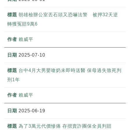
朝雄檢辦公室丟石頭又恐嚇法警 被押32天逆
轉獲冤賠9萬6
賴威平
2025-07-10
台中4月大男嬰嗆奶未即時送醫 保母過失致死判
刑1年
賴威平
2025-06-19
為了3萬元代價慘痛 存摺賣詐團保全員判賠