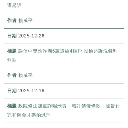
遭起訴
賴威平
2025-12-26
誤信中獎匯詐團6萬還給4帳戶 投檢起訴洗錢判
無罪
賴威平
2025-12-16
政院修法加重詐騙刑責 增訂禁奢條款、被告付
完和解金才斟酌減刑