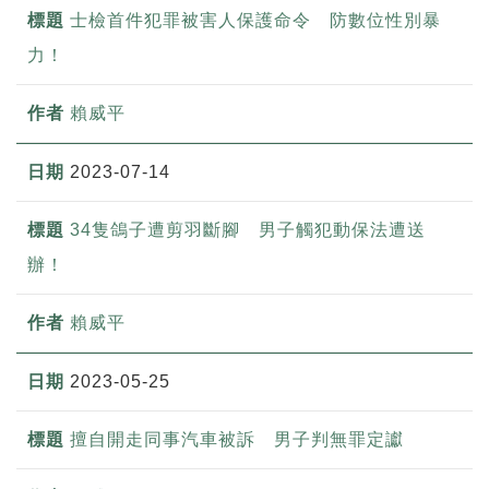
士檢首件犯罪被害人保護命令 防數位性別暴
力！
賴威平
2023-07-14
34隻鴿子遭剪羽斷腳 男子觸犯動保法遭送
辦！
賴威平
2023-05-25
擅自開走同事汽車被訴 男子判無罪定讞