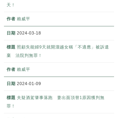
天！
賴威平
2024-03-18
照顧失能婦9天就開溜越女稱「不適應」被訴遺
棄 法院判無罪！
賴威平
2024-01-09
夫疑酒駕肇事落跑 妻出面頂替1原因獲判無
罪！