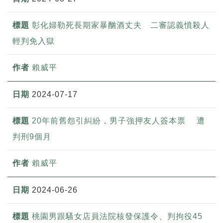
彰化婦勒死長期家暴酗酒丈夫 二審認義憤殺人
輕判免入獄
賴威平
2024-07-17
20年前舊怨引糾紛，男子強押友人簽本票 遭
判刑9個月
賴威平
2024-06-26
桃園男跟騷女店員法院核發保護令、判拘役45