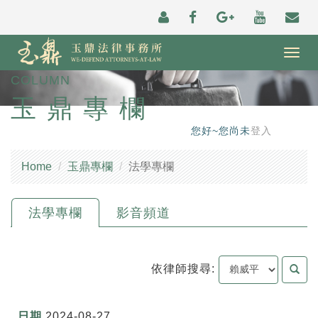
Togg
navig
COLUMN
玉鼎專欄
您好~您尚未
登入
Home
玉鼎專欄
法學專欄
法學專欄
影音頻道
依律師搜尋:
2024-08-27